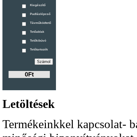
Kiegészítő
Padláslépcső
Távműködtető
Tetőablak
Tetőkibúvó
Tetőtartozék
0Ft
Letöltések
Termékeinkkel kapcsolat- b