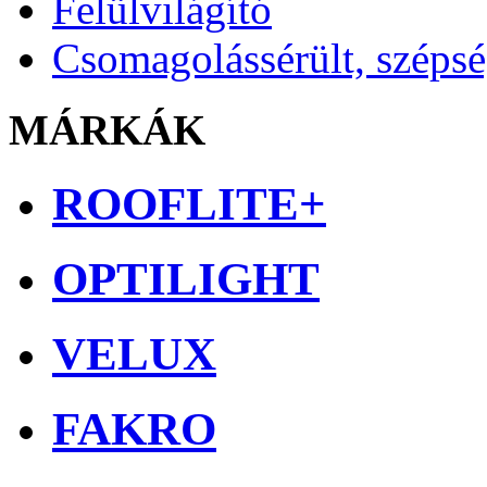
Felülvilágító
Csomagolássérült, széps
MÁRKÁK
ROOFLITE+
OPTILIGHT
VELUX
FAKRO