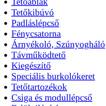
Tetőablak
Tetőkibúvó
Padláslépcső
Fénycsatorna
Árnyékoló, Szúnyogháló
Távműködtető
Kiegészítő
Speciális burkolókeret
Tetőtartozékok
Csiga és modullépcső