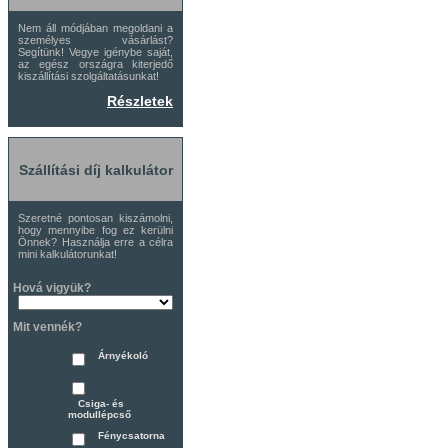
Nem áll módjában megoldani a
személyes vásárlást?
Segítünk! Vegye igénybe saját,
az egész országra kiterjedő
kiszállítási szolgáltatásunkat!
Részletek
Szállítási díj kalkulátor
Szeretné pontosan kiszámolni,
hogy mennyibe fog ez kerülni
Önnek? Használja erre a célra
mini kalkulátorunkat!
Hová vigyük?
Mit vennék?
Árnyékoló
Csiga- és
modullépcső
Fénycsatorna