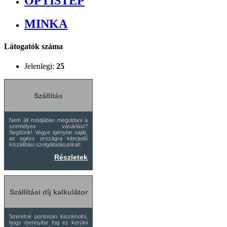
OPTISTEP
MINKA
Látogatók száma
Jelenlegi:
25
Szállítás
Nem áll módjában megoldani a
személyes vásárlást?
Segítünk! Vegye igénybe saját,
az egész országra kiterjedő
kiszállítási szolgáltatásunkat!
Részletek
Szállítási díj kalkulátor
Szeretné pontosan kiszámolni,
hogy mennyibe fog ez kerülni