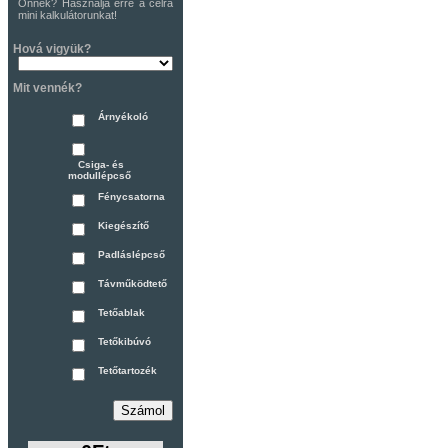
Önnek? Használja erre a célra
mini kalkulátorunkat!
Hová vigyük?
Mit vennék?
Árnyékoló
Csiga- és
modullépcső
Fénycsatorna
Kiegészítő
Padláslépcső
Távműködtető
Tetőablak
Tetőkibúvó
Tetőtartozék