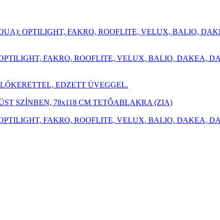
UA): OPTILIGHT, FAKRO, ROOFLITE, VELUX, BALIO, DA
OPTILIGHT, FAKRO, ROOFLITE, VELUX, BALIO, DAKEA, 
KOLÓKERETTEL, EDZETT ÜVEGGEL.
 SZÍNBEN, 78x118 CM TETŐABLAKRA (ZIA)
OPTILIGHT, FAKRO, ROOFLITE, VELUX, BALIO, DAKEA, 