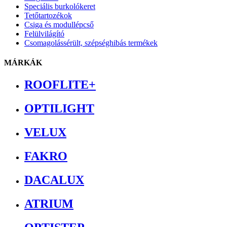
Speciális burkolókeret
Tetőtartozékok
Csiga és modullépcső
Felülvilágító
Csomagolássérült, szépséghibás termékek
MÁRKÁK
ROOFLITE+
OPTILIGHT
VELUX
FAKRO
DACALUX
ATRIUM