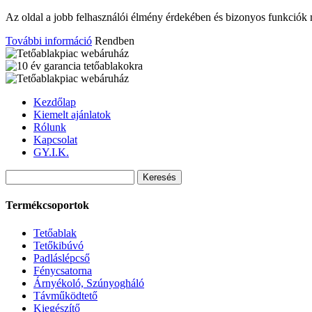
Az oldal a jobb felhasználói élmény érdekében és bizonyos funkciók 
További információ
Rendben
Kezdőlap
Kiemelt ajánlatok
Rólunk
Kapcsolat
GY.I.K.
Termékcsoportok
Tetőablak
Tetőkibúvó
Padláslépcső
Fénycsatorna
Árnyékoló, Szúnyogháló
Távműködtető
Kiegészítő